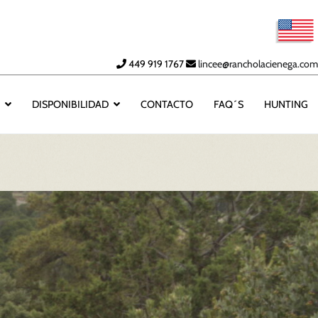
449 919 1767
lincee@rancholacienega.com
A
DISPONIBILIDAD
CONTACTO
FAQ´S
HUNTING