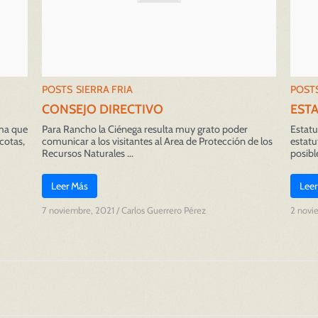
POSTS
SIERRA FRIA
POST
CONSEJO DIRECTIVO
EST
ima que
Para Rancho la Ciénega resulta muy grato poder
Estatu
cotas,
comunicar a los visitantes al Area de Protección de los
estatu
Recursos Naturales ...
posibl
Leer Más
Leer
7 noviembre, 2021
/
Carlos Guerrero Pérez
2 novi