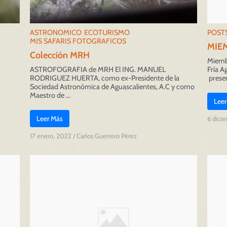
ASTRONOMICO
ECOTURISMO
POST
MIS SAFARIS FOTOGRAFICOS
MIE
Colección MRH
Miembr
ASTROFOGRAFIA de MRH El ING. MANUEL
Fría Ag
RODRIGUEZ HUERTA, como ex-Presidente de la
presen
Sociedad Astronómica de Aguascalientes, A.C y como
Maestro de ...
Leer
Leer Más
6 dici
17 enero, 2022
/
Carlos Guerrero Pérez