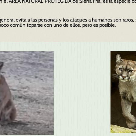
en el ÁREA NATURAL PROTEGIDA de Sierra Fría, es la especie 
 general evita a las personas y los ataques a humanos son raros,
 poco común toparse con uno de ellos, pero es posible.