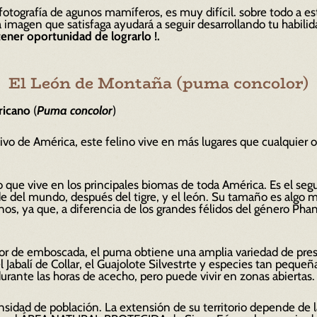
 fotografía de agunos mamíferos, es muy difícil. sobre todo a es
na imagen que satisfaga ayudará a seguir desarrollando tu
habilid
tener oportunidad de lograrlo !.
El León de Montaña (puma concolor)
icano
(
Puma concolor
)
ivo de América, este felino vive en más lugares que cualquier o
lo que vive en los principales biomas de toda América. Es el se
de del mundo, después del tigre, y el león. Su tamaño es algo 
s, ya que, a diferencia de los grandes félidos del género Phan
or de emboscada, el puma obtiene una amplia variedad de presa
Jabalí de Collar, el Guajolote Silvestrte y especies tan peque
urante las horas de acecho, pero puede vivir en zonas abiertas.
densidad de población. La extensión de su territorio depende de