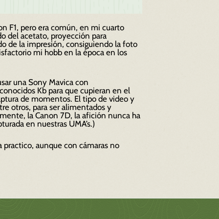
on F1, pero era común, en mi cuarto
o del acetato, proyección para
do de la impresión, consiguiendo la foto
isfactorio mi
hobb
en la época en los
 usar una Sony Mavica con
esconocidos Kb para que cupieran en el
captura de momentos. El tipo de video y
re otros, para ser alimentados y
lmente, la Canon 7D, la afición nunca ha
apturada en nuestras UMA’s.)
a practico, aunque con cámaras no