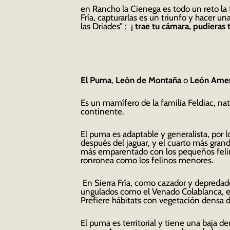
en Rancho la Cienega es todo
un reto la
Fría, capturarlas es un triunfo y hacer u
las Driades” : ¡
trae tu cámara, pudieras 
El Puma
,
León de Montaña
o
León Amer
Es un mamífero de la familia Feldiac, nat
continente.
El puma es adaptable y generalista, por 
después del jaguar, y el cuarto más gran
más emparentado con los pequeños felino
ronronea como los felinos menores.
En Sierra Fría, como cazador y depredad
ungulados como el Venado Colablanca, el 
Prefiere hábitats con vegetación densa d
El puma es territorial y tiene una baja 