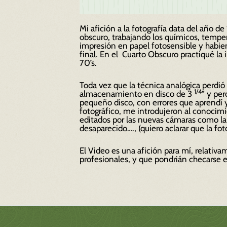
Mi afición a la fotografía data del año
obscuro, trabajando los químicos, tempe
impresión en papel fotosensible y habie
final. En el Cuarto Obscuro practiqué la
70’s.
Toda vez que la técnica analógica perdi
1/4
almacenamiento en disco de 3
” y per
pequeño disco, con errores que aprendí y
fotográfico, me introdujeron al conocim
editados por las nuevas cámaras como la
desaparecido…., (quiero aclarar que la fo
El Video es una afición para mí,
relativa
profesionales, y que pondrián checarse en