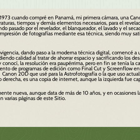
 de 1973 cuando compré en Panamá, mi primera cámara, una Can
raturas, tiempos y
demás
elementos necesarios, para el revelad
ndo pasado por el
revelador,
el blanqueador, el lavado y el seca
 impresión de fotografías mediante esa técnica, siendo muy sat
ó vigencia, dando paso a la moderna técnica digital, comencé a
diendo calidad al tratar de ahorrar espacio y sacrificando los d
 conocí, la resolución era paupérrima, pero en fin se tenía la 
iento de programas de edición como Final Cut y Screenflow ent
 Canon 20D que usé para la Astrofotografía o la que uso actua
to derecha, es una copia de internet, aunque la izquierda fue c
mente nueva, aunque data de más de 10 años, y en ocasiones l
 varias páginas de este Sitio.