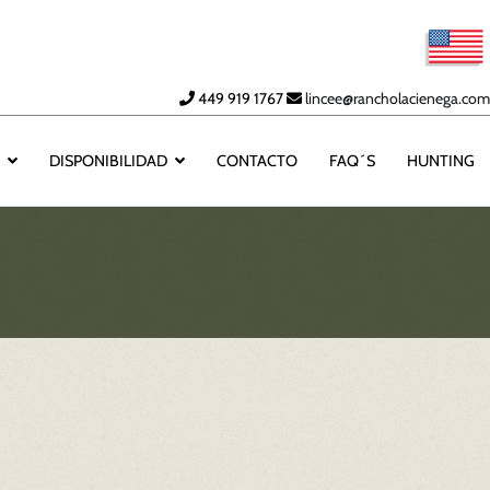
449 919 1767
lincee@rancholacienega.com
A
DISPONIBILIDAD
CONTACTO
FAQ´S
HUNTING