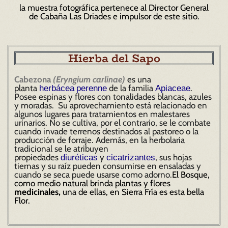
la muestra fotográfica pertenece al Director General
de Cabaña Las Driades e impulsor de este sitio
.
Hierba del Sapo
Cabezona
(Eryngium carlinae)
es una
planta
de la familia
.
herbácea
perenne
Apiaceae
Posee espinas y flores con tonalidades blancas, azules
y moradas. Su aprovechamiento está relacionado en
algunos lugares para tratamientos en malestares
urinarios.
No se cultiva, por el contrario, se le combate
cuando invade terrenos destinados al pastoreo o la
producción de forraje. Además, en la herbolaria
tradicional se le atribuyen
propiedades
y
, sus hojas
diuréticas
cicatrizantes
tiernas y su raíz pueden consumirse en ensaladas y
cuando se seca puede usarse como adorno.
El Bosque,
como medio natural brinda plantas y flores
medicinales,
una de ellas, en Sierra Fría es esta bella
Flor.